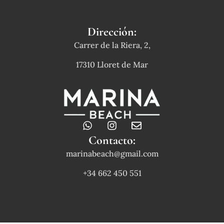
Dirección:
Carrer de la Riera, 2,
17310 Lloret de Mar
W
I
E
h
n
n
Contacto:
a
s
v
marinabeach@gmail.com
t
t
e
s
a
l
+34 662 450 551
a
g
o
p
r
p
p
a
e
m