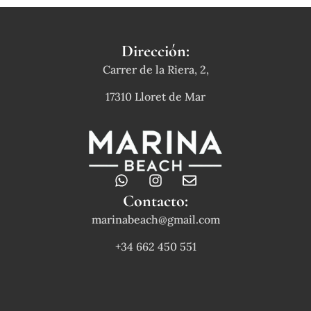
Dirección:
Carrer de la Riera, 2,
17310 Lloret de Mar
W
I
E
h
n
n
Contacto:
a
s
v
marinabeach@gmail.com
t
t
e
s
a
l
+34 662 450 551
a
g
o
p
r
p
p
a
e
m